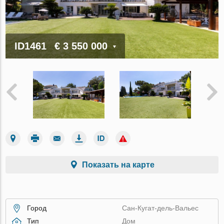
ID1461
€ 3 550 000
Показать на карте
Город
Сан-Кугат-дель-Вальес
Тип
Дом