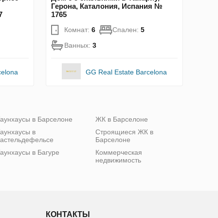
Герона, Каталония, Испания №
7
1765
Комнат:
6
Спален:
5
Ванных:
3
celona
GG Real Estate Barcelona
аунхаусы в Барселоне
ЖК в Барселоне
аунхаусы в
Строящиеся ЖК в
астельдефельсе
Барселоне
аунхаусы в Багуре
Коммерческая
недвижимость
КОНТАКТЫ