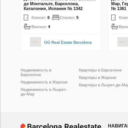
де Монтальте, Барселона,
Мар, Ге
Каталония, Испания № 1342
№ 1361
Комнат:
6
Спален:
5
Комн
Ванных:
4
Ван
GG Real Estate Barcelona
Недвижимость в
Квартиры в Барселоне
Барселоне
Квартиры в Жироне
Недвижимость в Жироне
Квартиры в Льорет-де-Ма
Недвижимость в Льорет-
де-Мар
НАВИГА