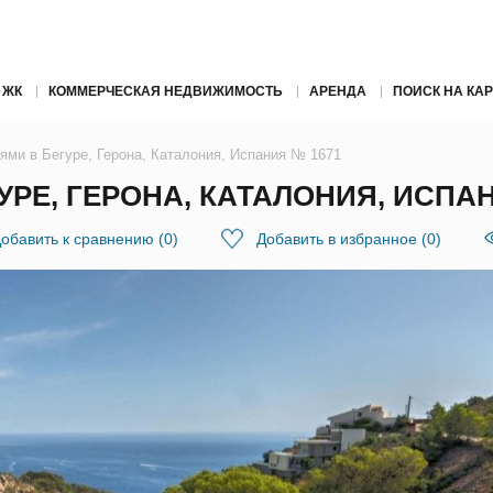
 ЖК
КОММЕРЧЕСКАЯ НЕДВИЖИМОСТЬ
АРЕНДА
ПОИСК НА КАР
ями в Бегуре, Герона, Каталония, Испания № 1671
УРЕ, ГЕРОНА, КАТАЛОНИЯ, ИСПАН
обавить к сравнению
(
0
)
Добавить в избранное
(
0
)