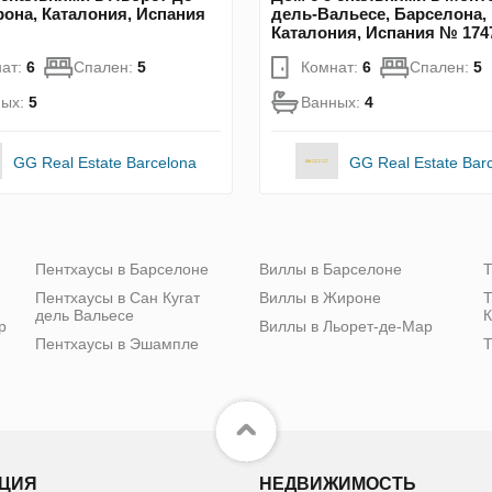
рона, Каталония, Испания
дель-Вальесе, Барселона,
Каталония, Испания № 174
ат:
6
Спален:
5
Комнат:
6
Спален:
5
ных:
5
Ванных:
4
GG Real Estate Barcelona
GG Real Estate Bar
Пентхаусы в Барселоне
Виллы в Барселоне
Т
Пентхаусы в Сан Кугат
Виллы в Жироне
Т
дель Вальесе
К
р
Виллы в Льорет-де-Мар
Пентхаусы в Эшампле
Т
ЦИЯ
НЕДВИЖИМОСТЬ