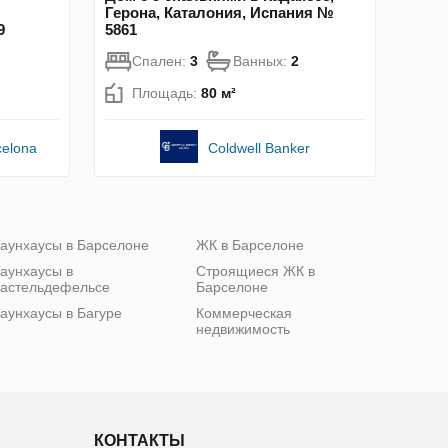
Герона, Каталония, Испания №
9
5861
Спален:
3
Ванных:
2
Площадь:
80 м²
celona
Coldwell Banker
аунхаусы в Барселоне
ЖК в Барселоне
аунхаусы в
Строящиеся ЖК в
астельдефельсе
Барселоне
аунхаусы в Багуре
Коммерческая
недвижимость
КОНТАКТЫ