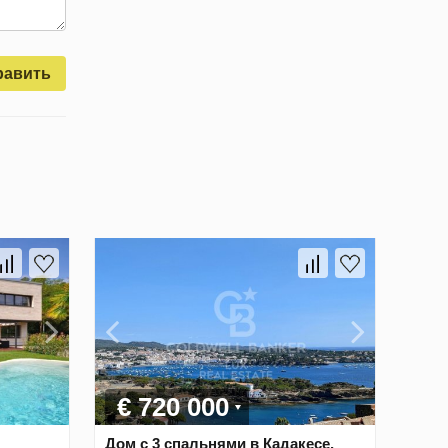
равить
€ 720 000
Дом с 3 спальнями в Кадакесе,