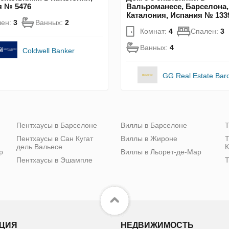
я № 5476
Вальроманесе, Барселона,
Каталония, Испания № 133
лен:
3
Ванных:
2
Комнат:
4
Спален:
3
Ванных:
4
Coldwell Banker
GG Real Estate Bar
Пентхаусы в Барселоне
Виллы в Барселоне
Т
Пентхаусы в Сан Кугат
Виллы в Жироне
Т
дель Вальесе
К
р
Виллы в Льорет-де-Мар
Пентхаусы в Эшампле
Т
ЦИЯ
НЕДВИЖИМОСТЬ