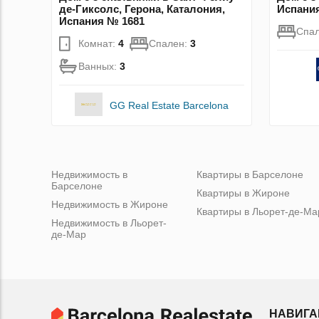
де-Гиксолс, Герона, Каталония,
Испани
Испания № 1681
Спа
Комнат:
4
Спален:
3
Ванных:
3
GG Real Estate Barcelona
Недвижимость в
Квартиры в Барселоне
Барселоне
Квартиры в Жироне
Недвижимость в Жироне
Квартиры в Льорет-де-Ма
Недвижимость в Льорет-
де-Мар
НАВИГА