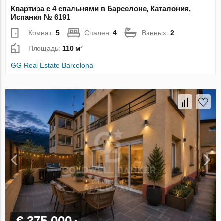
Квартира с 4 спальнями в Барселоне, Каталония,
Испания № 6191
Комнат:
5
Спален:
4
Ванных:
2
Площадь:
110 м²
GG Real Estate Barcelona
€ 375 000