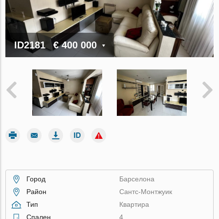
ID2181
€ 400 000
Город
Барселона
Район
Сантс-Монтжуик
Тип
Квартира
Спален
4