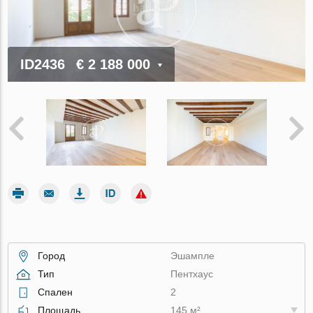
ID2436
€ 2 188 000
Город
Эшампле
Тип
Пентхаус
Спален
2
Площадь
145 м²