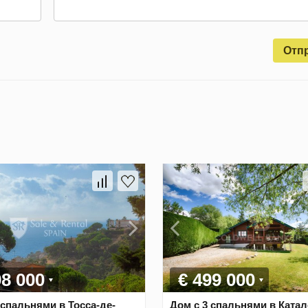
Отп
98 000
€ 499 000
 спальнями в Тосса-де-
Дом с 3 спальнями в Катал