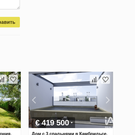
равить
€ 419 500
ония,
Дом с 3 спальнями в Камбрильсе,