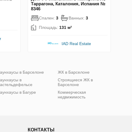
Таррагона, Каталония, Испания №
8346
Спален:
3
Ванных:
3
Площадь:
131 м²
r
IAD Real Estate
аунхаусы в Барселоне
ЖК в Барселоне
аунхаусы в
Строящиеся ЖК в
астельдефельсе
Барселоне
аунхаусы в Багуре
Коммерческая
недвижимость
КОНТАКТЫ