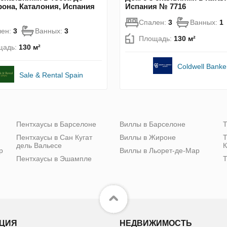
рона, Каталония, Испания
Испания № 7716
Спален:
3
Ванных:
1
лен:
3
Ванных:
3
Площадь:
130 м²
щадь:
130 м²
Coldwell Banke
Sale & Rental Spain
Пентхаусы в Барселоне
Виллы в Барселоне
Т
Пентхаусы в Сан Кугат
Виллы в Жироне
Т
дель Вальесе
К
р
Виллы в Льорет-де-Мар
Пентхаусы в Эшампле
Т
ЦИЯ
НЕДВИЖИМОСТЬ