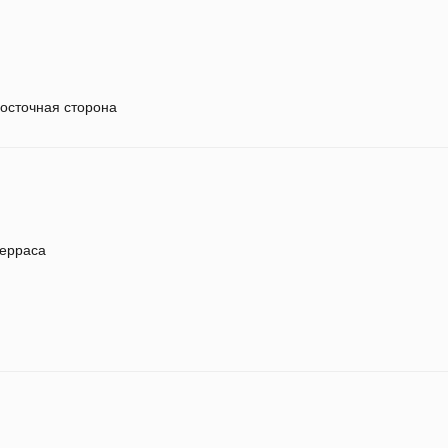
осточная сторона
ерраса