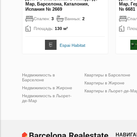
Мар, Барселона, Каталония,
Мар, Ге
Испания № 2669
№ 6681
Спален:
3
Ванных:
2
Спа
Площадь:
130 м²
Пло
Espai Habitat
Недвижимость в
Квартиры в Барселоне
Барселоне
Квартиры в Жироне
Недвижимость в Жироне
Квартиры в Льорет-де-Ма
Недвижимость в Льорет-
де-Мар
НАВИГА