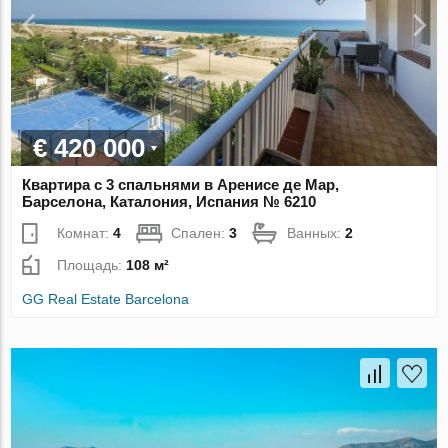
€ 420 000
Квартира с 3 спальнями в Аренисе де Мар,
Барселона, Каталония, Испания № 6210
Комнат:
4
Спален:
3
Ванных:
2
Площадь:
108 м²
GG Real Estate Barcelona