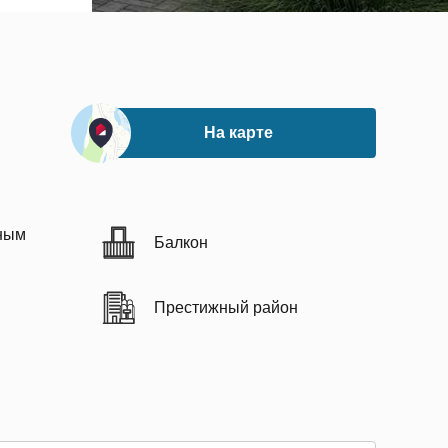
На карте
ным
Балкон
Престижный район