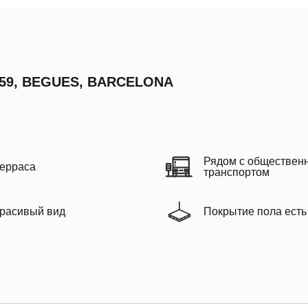
859, BEGUES, BARCELONA
Рядом с обществен
ерраса
транспортом
расивый вид
Покрытие пола есть