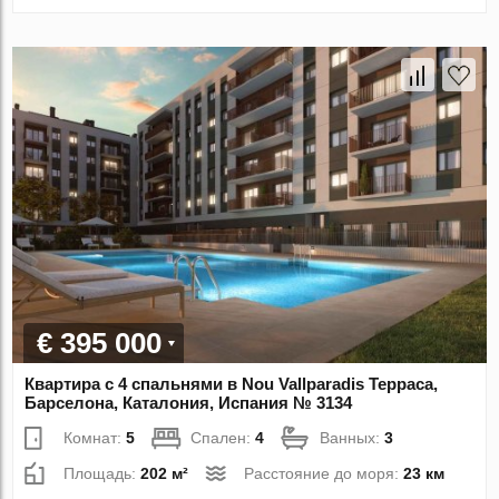
€ 395 000
Квартира с 4 спальнями в Nou Vallparadis Терраса,
Барселона, Каталония, Испания № 3134
Комнат:
5
Спален:
4
Ванных:
3
Площадь:
202 м²
Расстояние до моря:
23 км