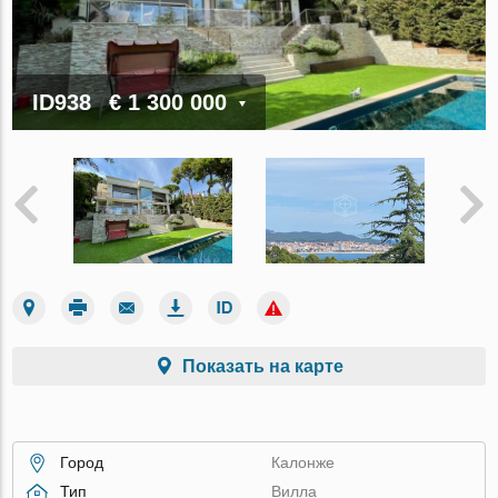
ID938
€ 1 300 000
Показать на карте
Город
Калонже
Тип
Вилла