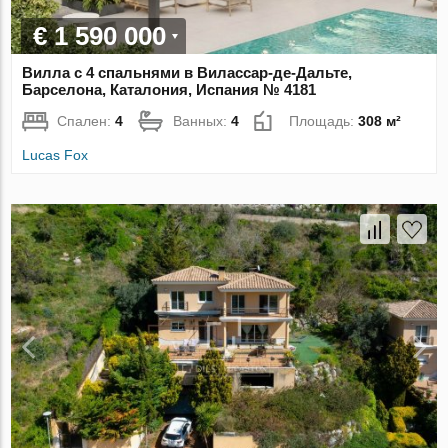
€ 1 590 000
Вилла с 4 спальнями в Вилассар-де-Дальте,
Барселона, Каталония, Испания № 4181
Спален:
4
Ванных:
4
Площадь:
308 м²
Lucas Fox