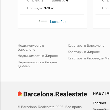
Спален:
5
Ванных:
4
Спа
Площадь:
378 м²
Пло
Lucas Fox
Недвижимость в
Квартиры в Барселоне
Барселоне
Квартиры в Жироне
Недвижимость в Жироне
Квартиры в Льорет-де-Ма
Недвижимость в Льорет-
де-Мар
НАВИГА
Главная
© Barcelona.Realestate 2026. Все права
Застройщ