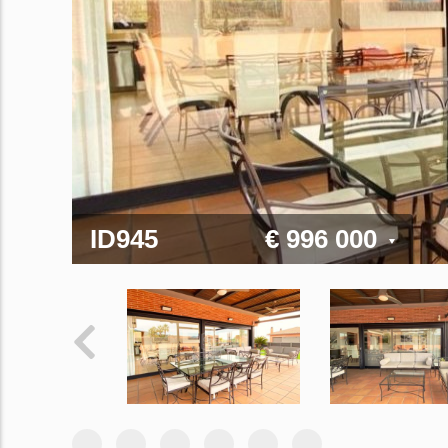
ID945
€ 996 000