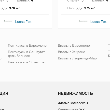
лен:
5
Ванных:
4
Спален:
5
Ванных:
4
щадь:
376 м²
Площадь:
375 м²
Lucas Fox
Lucas Fox
Пентхаусы в Барселоне
Виллы в Барселоне
Т
Пентхаусы в Сан Кугат
Виллы в Жироне
Т
дель Вальесе
К
р
Виллы в Льорет-де-Мар
Пентхаусы в Эшампле
Т
ЦИЯ
НЕДВИЖИМОСТЬ
Жилые комплексы
ики
Строящиеся ЖК