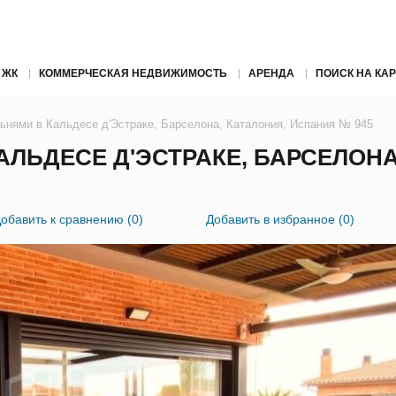
 ЖК
КОММЕРЧЕСКАЯ НЕДВИЖИМОСТЬ
АРЕНДА
ПОИСК НА КАР
ьнями в Кальдесе д'Эстраке, Барселона, Каталония, Испания № 945
АЛЬДЕСЕ Д'ЭСТРАКЕ, БАРСЕЛОН
обавить к сравнению
(
0
)
Добавить в избранное
(
0
)