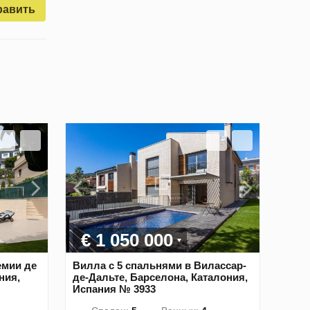
равить
€ 1 050 000
емии де
Вилла с 5 спальнями в Вилассар-
ния,
де-Дальте, Барселона, Каталония,
Испания № 3933