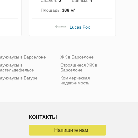
Спален:
5
Ванных:
4
Площадь:
386 м²
Lucas Fox
аунхаусы в Барселоне
ЖК в Барселоне
аунхаусы в
Строящиеся ЖК в
астельдефельсе
Барселоне
аунхаусы в Багуре
Коммерческая
недвижимость
КОНТАКТЫ
Напишите нам