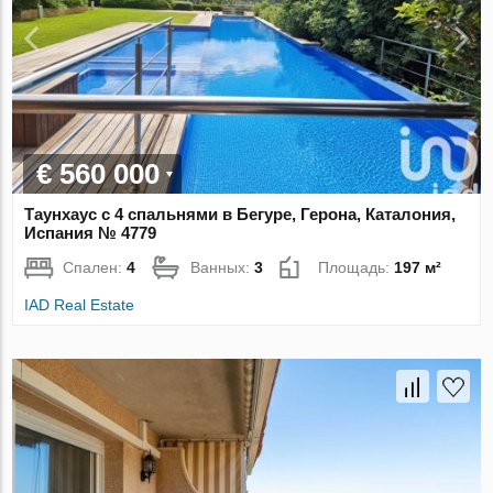
€ 560 000
Таунхаус с 4 спальнями в Бегуре, Герона, Каталония,
Испания № 4779
Спален:
4
Ванных:
3
Площадь:
197 м²
IAD Real Estate