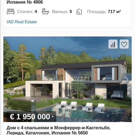
Испания № 4906
Спален:
4
Ванных:
5
Площадь:
717 м²
IAD Real Estate
€ 1 950 000
Дом с 4 спальнями в Монферрер-и-Кастельбо,
Лерида, Каталония, Испания № 5650