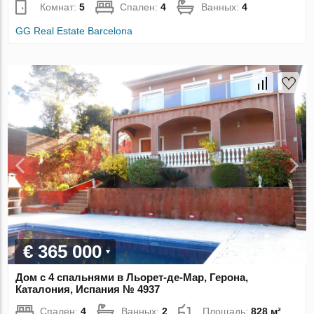
Комнат:
5
Спален:
4
Ванных:
4
GG Real Estate Barcelona
€ 365 000
Дом с 4 спальнями в Льорет-де-Мар, Герона,
Каталония, Испания № 4937
Спален:
4
Ванных:
2
Площадь:
828 м²