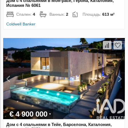
Дом с 4 спальнями в Мон-расе, Герона, Каталония,
Испания № 6061
Спален:
4
Ванных:
2
Площадь:
613 м²
Coldwell Banker
€ 4 900 000
Дом с 4 спальнями в Тейе, Барселона, Каталония,