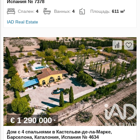
Испания № 7378
Спален:
4
Ванных:
4
Площадь:
611 м²
IAD Real Estate
€ 1 290 000
Дом с 4 спальнями в Кастельви-де-ла-Марке,
Барселона, Каталония, Испания № 4634