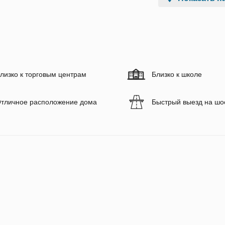
лизко к торговым центрам
Близко к школе
тличное расположение дома
Быстрый выезд на шо