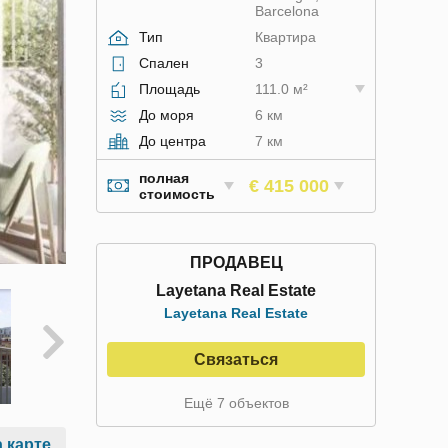
Barcelona
Тип
Квартира
Спален
3
Площадь
111.0 м²
До моря
6 км
До центра
7 км
полная
€ 415 000
стоимость
ПРОДАВЕЦ
Layetana Real Estate
Layetana Real Estate
Связаться
Ещё 7 объектов
 карте