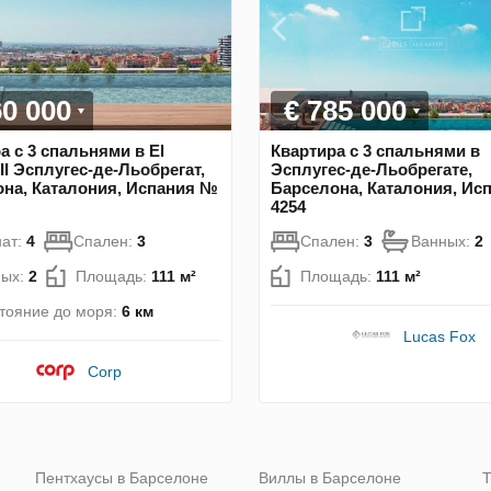
60 000
€ 785 000
а с 3 спальнями в El
Квартира с 3 спальнями в
 II Эсплугес-де-Льобрегат,
Эсплугес-де-Льобрегате,
на, Каталония, Испания №
Барселона, Каталония, Ис
4254
ат:
4
Спален:
3
Спален:
3
Ванных:
2
ных:
2
Площадь:
111 м²
Площадь:
111 м²
тояние до моря:
6 км
Lucas Fox
Corp
Пентхаусы в Барселоне
Виллы в Барселоне
Т