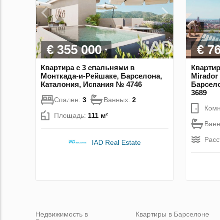
€ 355 000
€ 7
Квартира с 3 спальнями в
Квартир
Монткада-и-Рейшаке, Барселона,
Mirador
Каталония, Испания № 4746
Барсело
3689
Спален:
3
Ванных:
2
Комн
Площадь:
111 м²
Ван
Расс
IAD Real Estate
Недвижимость в
Квартиры в Барселоне