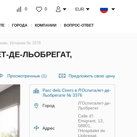
0
0
EUR
ТЕ
ГОРОДА
КОМПАНИИ
ВОПРОС-ОТВЕТ
лония, Испания № 3378
Т-ДЕ-ЛЬОБРЕГАТ,
Просмотренные (1)
Предложить свою цену
Parc dels Cirers в Л'Оспиталет-де-
Льобрегате № 3376
Л'Оспиталет-де-
Город
Льобрегат
Calle d'l
Emigrant, 13,
08801,
Адрес
l'Hospitalet de
Llobregat,