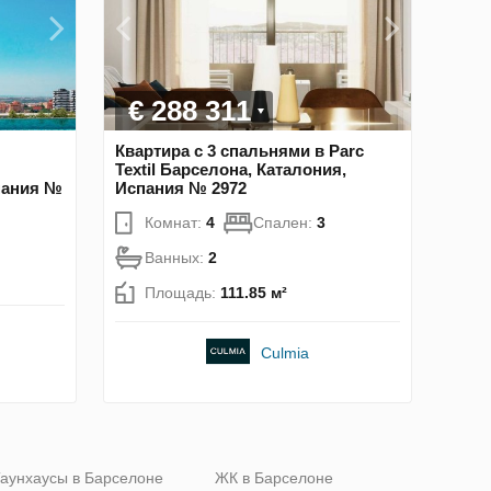
€ 288 311
Квартира с 3 спальнями в Parc
Textil Барселона, Каталония,
пания №
Испания № 2972
Комнат:
4
Спален:
3
Ванных:
2
Площадь:
111.85 м²
Culmia
аунхаусы в Барселоне
ЖК в Барселоне