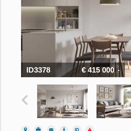
ID3378
€ 415 000