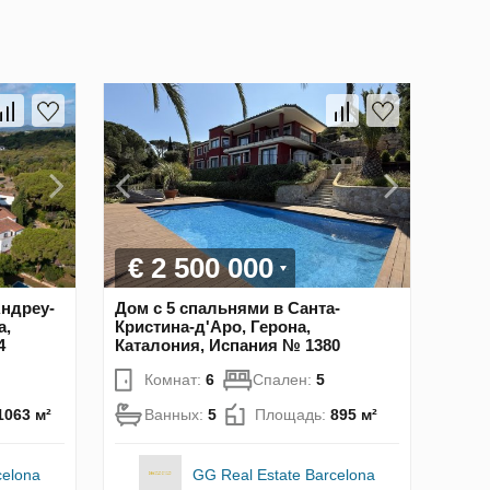
€ 2 500 000
Андреу-
Дом с 5 спальнями в Санта-
а,
Кристина-д'Аро, Герона,
4
Каталония, Испания № 1380
Комнат:
6
Спален:
5
1063 м²
Ванных:
5
Площадь:
895 м²
celona
GG Real Estate Barcelona