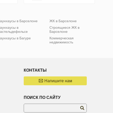
аунхаусы в Барселоне
ЖК в Барселоне
аунхаусы в
Строящиеся ЖК в
астельдефельсе
Барселоне
аунхаусы в Багуре
Коммерческая
недвижимость
КОНТАКТЫ
Напишите нам
ПОИСК ПО САЙТУ