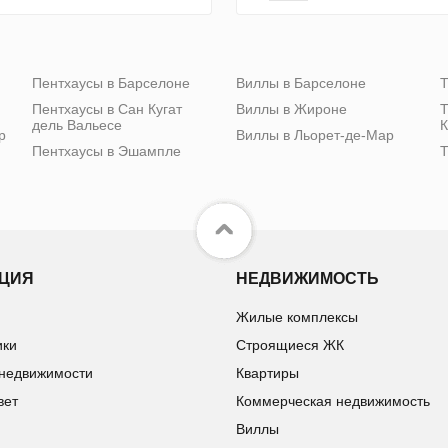
Пентхаусы в Барселоне
Виллы в Барселоне
Т
Пентхаусы в Сан Кугат
Виллы в Жироне
Т
дель Вальесе
К
р
Виллы в Льорет-де-Мар
Пентхаусы в Эшампле
Т
ЦИЯ
НЕДВИЖИМОСТЬ
Жилые комплексы
ики
Строящиеся ЖК
 недвижимости
Квартиры
вет
Коммерческая недвижимость
Виллы