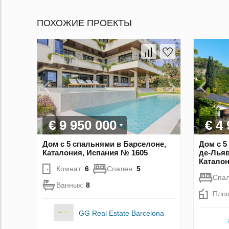
ПОХОЖИЕ ПРОЕКТЫ
€ 9 950 000
€ 4
Дом с 5 спальнями в Барселоне,
Дом с 5
Каталония, Испания № 1605
де-Льяв
Каталон
Комнат:
6
Спален:
5
Спа
Ванных:
8
Пло
GG Real Estate Barcelona