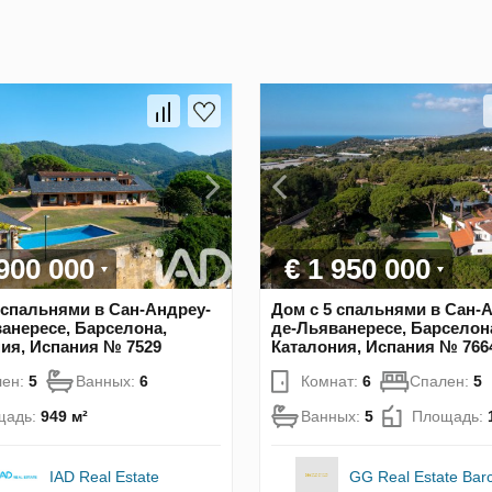
 900 000
€ 1 950 000
 спальнями в Сан-Андреу-
Дом с 5 спальнями в Сан-
анересе, Барселона,
де-Льяванересе, Барселон
ия, Испания № 7529
Каталония, Испания № 766
лен:
5
Ванных:
6
Комнат:
6
Спален:
5
щадь:
949 м²
Ванных:
5
Площадь:
IAD Real Estate
GG Real Estate Bar